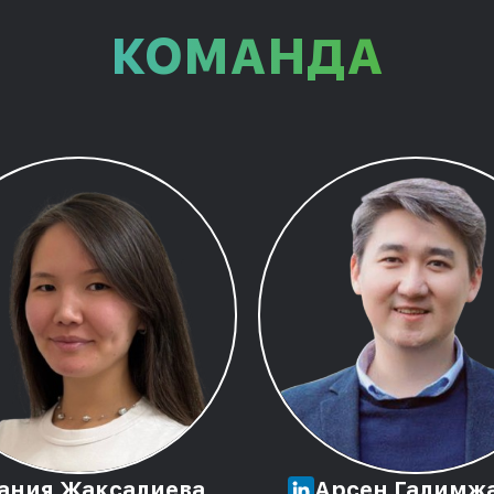
КОМАНДА
Арсен Галимж
ания Жаксалиева