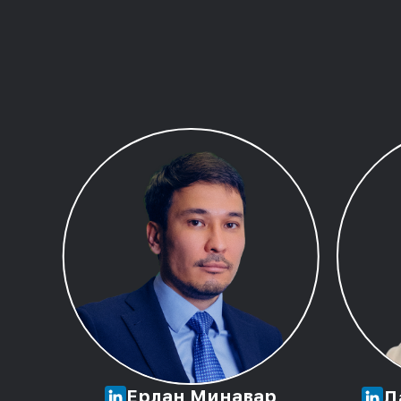
Ерлан Минавар
Д