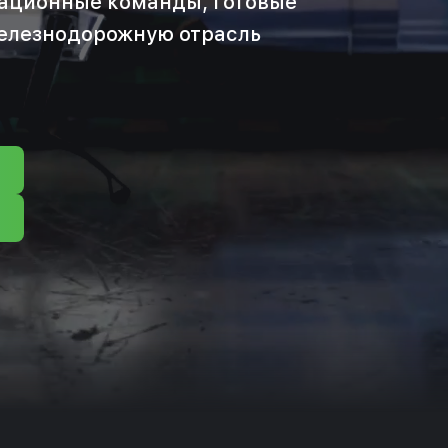
ационные команды, готовые
железнодорожную отрасль