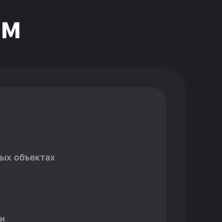
ЕМ
ых объектах
ки